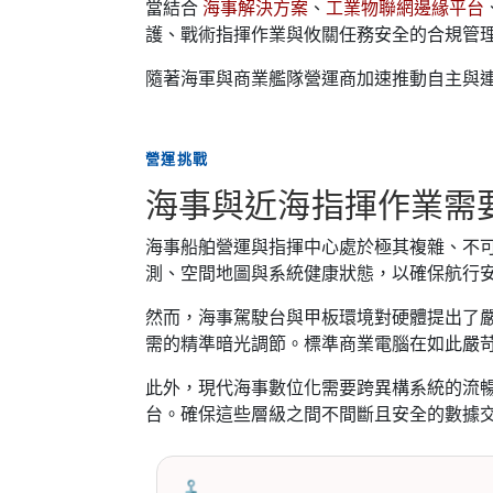
當結合
海事解決方案
、
工業物聯網邊緣平台
護、戰術指揮作業與攸關任務安全的合規管
隨著海軍與商業艦隊營運商加速推動自主與
營運挑戰
海事與近海指揮作業需
海事船舶營運與指揮中心處於極其複雜、不
測、空間地圖與系統健康狀態，以確保航行
然而，海事駕駛台與甲板環境對硬體提出了嚴
需的精準暗光調節。標準商業電腦在如此嚴
此外，現代海事數位化需要跨異構系統的流暢
台。確保這些層級之間不間斷且安全的數據