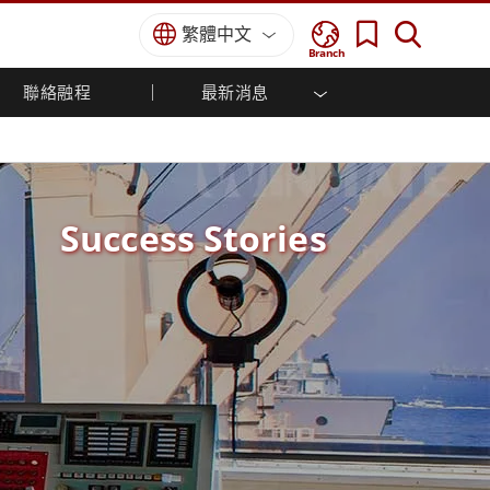
繁體中文
Branch
聯絡融程
最新消息
方案
國防等級
人機介面/工業自動化解決方案
菁英招募
經銷商入口網站
企業刊物
國防等級強固觸控筆記型電腦
船舶解決方案
專業認證／符合標準
國防等級強固型平板電腦
軍事國防解決方案
國防等級超強固型平板電腦
Success Stories
國防等級工業電腦
綠能減碳解決方案
國防等級顯示器 / NVIS 顯示器
金屬和採礦解決方案
國防等級伺服器
地面控制站
船舶等級
船舶等級工業電腦
船舶等級顯示器
船舶等級嵌入式電腦