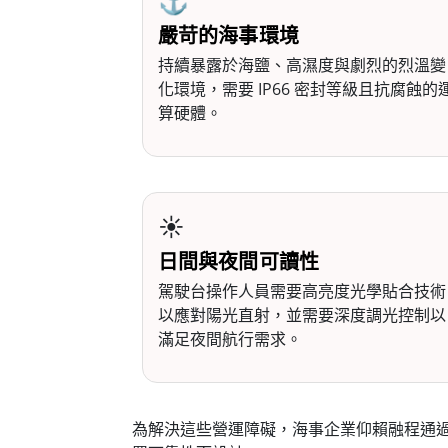
⚓
嚴苛的海事環境
持續暴露於海鹽、高濕度與劇烈的烈溫變
化環境，需要 IP66 密封等級且抗腐蝕的
算硬體。
☀️
日間與夜間可讀性
駕駛台操作人員需要高亮度光學貼合技術
以應對陽光直射，並需要深度調光控制以
滿足夜間航行需求。
為解決這些營運障礙，海事企業仰賴融程通過海