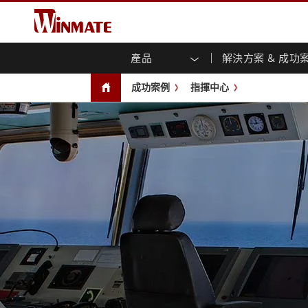
產品
解決方案 & 成功
企業移動通訊電腦
強固型機器人控制器
關於融程
保證聲明
最新產品
工業
人工
投資
下載
新聞
成功案例
指揮中心
強固觸控筆記型電腦
多點觸
農業機械解決方案
行銷入口網站
展會活動
交通
文件
You
容)
強固型平板控制器
公共安全解決方案
核心技術
工業
部落
開放式
手持行動電腦
機箱式
Windows強固型平板電腦
基礎建設解決方案
智慧
面板安
Android系統強固型平板電腦
自助服務亭解決方案
政府
前面板I
超強固型平板電腦
PoE觸
智慧充電站解决方案
成功
無線電 PoC
USB T
邊緣運算人工智慧移動電腦
車載電腦
嵌入
Windows車載電腦
嵌入式
Android車載電腦
工業物
車載平板電腦
無線電