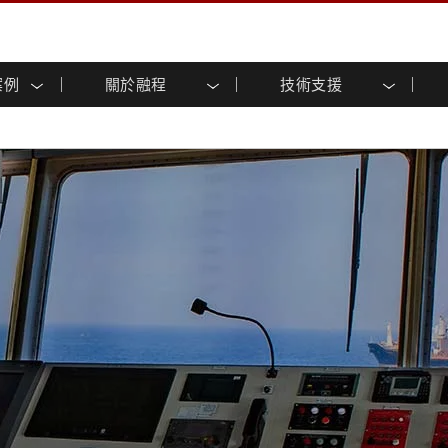
案例
關於融程
技術支援
顯示器
智慧就緒
人專區
專區
與活動
工業電腦及人機介面
能源, 化工, 防爆應用解決
企業永續
客戶服務中心
產品變更通知
控 (投射電
不銹鋼系列
人機介面 (投射電容觸控)
運輸解決方案
共享
tube頻道
食品藥廠解決方案
虛擬實境展會
戶外顯示器
工業電腦 (投射電容觸控)
物聯網解決方案
格
倉儲物流解決方案
架構
G-WIN系列 / IP67
工業電腦 (電阻觸控)
後置安裝
不銹鋼系列
型機器人系統解決方案
衛生保健解決方案
裝
工業防爆等级
G-WIN系列 / IP67設計
解决方案
重工業解決方案
P65
機架安裝
防爆等级
控
案例
長條形顯示器
長條形數位電子看板
ype-C
OSD 控制器
邊緣運算人工智慧工業電腦
式解決方案
醫管等級
電腦 / IP65 防水強固型電腦
醫管等級強固型平板電腦
聯網閘道器
醫管等級工業電腦
閘道器
醫管等級顯示器