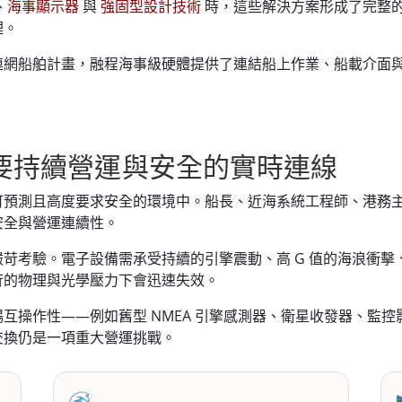
、
海事顯示器
與
強固型設計技術
時，這些解決方案形成了完整
理。
連網船舶計畫，融程海事級硬體提供了連結船上作業、船載介面
要持續營運與安全的實時連線
可預測且高度要求安全的環境中。船長、近海系統工程師、港務
安全與營運連續性。
苛考驗。電子設備需承受持續的引擎震動、高 G 值的海浪衝
苛的物理與光學壓力下會迅速失效。
互操作性——例如舊型 NMEA 引擎感測器、衛星收發器、監
交換仍是一項重大營運挑戰。