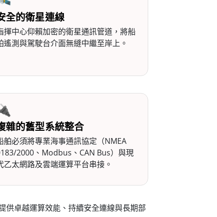
🛰️
安全的衛星連線
指揮中心仰賴加密的衛星通訊管道，將船
舶遙測與駕駛台介面無縫中繼至岸上。
🔌
複雜的舊型系統整合
船舶必須將專業海事通訊協定（NMEA
0183/2000、Modbus、CAN Bus）與現
代乙太網路及雲端運算平台串接。
專為提供卓越運算效能、持續安全連線與長期部