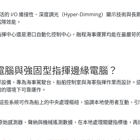
硬體、靈活的 I/O 連接性、深度調光（Hyper-Dimming）顯
艦隊效能。
指揮中心還是港口自動化控制中心，融程海事運算均能在最嚴苛
電腦與強固型指揮邊緣電腦？
算設備，專為海事駕駛台、船舶控制室與海軍指揮作業而設計。
霧的環境下可靠運作。
腦，這些系統可作為船上的中央處理樞紐，協調本地使用者互動、引擎
，收集原始感測器、聲納與機械遙測數據，在本地處理關鍵指標後，