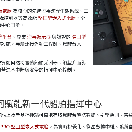
板電腦
為核心的先進海事運算生態系統、工
 邊緣控制器等高效能
堅固型嵌入式電腦
，全
揮中心同步。
算平台
、專業
海事顯示器
與認證的
強固型
礎設施，無縫連接外勤工程師、駕駛台人
運算如何橋接實體船舶感測器、船載介面與
續營運不中斷與安全的指揮中心控制。
何賦能新一代船舶指揮中心
在船上及岸基指揮站可靠地存取駕駛台導航數據、引擎遙測、雷
C PRO 堅固型嵌入式電腦
，為實時視覺化、衛星數據中繼、系統