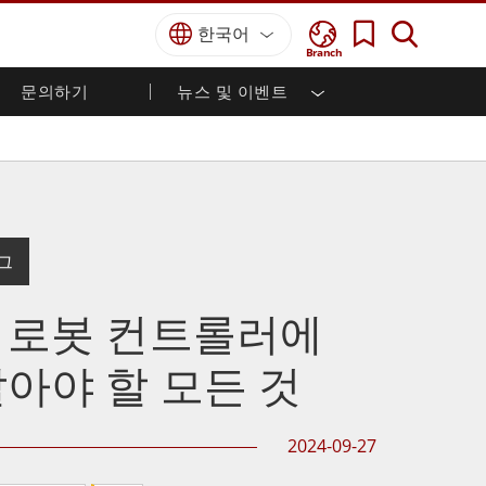
한국어
Branch
문의하기
뉴스 및 이벤트
국방 등급
HMI / 산업 자동화
경력
파트너 포털
출판물
국방부 러기드 노트북
해양
인증／준수
국방부 러기드 태블릿
방어
디펜스 울트라 러기드 태블릿
국방 패널 PC
재생 에너지
로그
디펜스 디스플레이 / NVIS 디스플레이
금속 및 광산
방어 서버
 로봇 컨트롤러에
지상 관제소
알아야 할 모든 것
해양 등급
해양 패널 PC
2024-09-27
해양 디스플레이
해양 임베디드 컴퓨터