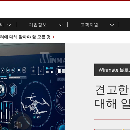
사례
기업정보
고객지원
용 디스플레이
준비
자 관계
로드 센터
레터
산업용 패널 PC 및 HMI
에너지, 화학, ATEX 제품
시민권
고객 서비스 센터
제품 변경 알림
러에 대해 알아야 할 모든 것
(P-CAP)
실외 디스플레이
HMI(P-CAP 터치)
 공유
브 채널
식품 및 위생 산업
VR 엑스포
프레임
G-WIN 시리즈 /
산업용 패널 PC(P-CAP Touch)
T 및 엣지 컴퓨팅
그
창고 및 물류
IP67
산업용 패널 PC(저항막 터치)
후면 마운트
마운트
스테인리스 시리즈
형 로보틱스 시스템
헬스케어
ATEX 등급
Winmate 블
P65
G-WIN 시리즈 / IP67 설계
헤비 듀티
랙 마운트
터치
ATEX 등급
바 유형 디스플레
 사례
견고한
ype-C
바 타입 패널 PC
이
리스 시리
엣지 AI 패널 PC
OSD 박스
대해 
디드 컴퓨팅
헬스케어 등급
C / 방수 러기드 PC IP65
의료용 러기드 태블릿
게이트웨이
의료용 패널 PC
 게이트웨이
헬스케어 디스플레이