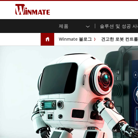
제품
솔루션 및 성공 
엔터프라이즈 모빌리티
견고한 로봇 컨트롤러 솔루션
Winmate에 대하여
보증
새로운 제품
산업
AI 
투자
다운
뉴스
Winmate 블로그
견고한 로봇 컨트롤
러기드 노트북
멀티터치
농업
마케팅 포털
무역 박람회 이벤트
교통
파일
유튜
러기드 태블릿 컨트롤러
오픈 
공공 안전
핵심 기술
IIo
블로
휴대용 컴퓨터
섀시
Windows 러기드 태블릿
패널 
인프라
지능
안드로이드 러기드 태블릿
전면 I
셀프 서비스 키오스크
정부
울트라 러기드 태블릿
PoE 
스마트 충전소
성공
라디오 PoC
USB T
엣지 AI 모빌리티
스테인
즈
차량 탑재형 컴퓨터
임베
Windows 차량 탑재 컴퓨터
박스 P
안드로이드 차량 탑재 컴퓨터
IoT 
차량 탑재 컴퓨터용 태블릿
라디오