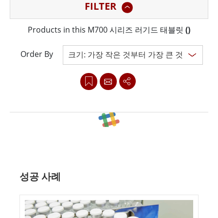
FILTER
및 방수 기능을 갖추고 있으며 무선 연결 옵션이 제공됩니
다. 이 디바이스는 1280 x 720픽셀 해상도의 선명한 PCAP
Products in this M700 시리즈 러기드 태블릿
(
)
터치스크린 디스플레이와 1D/2D 바코드 리더기(옵션)를
갖추고 있습니다. M700 시리즈는 MIL-STD-810G 충격, 낙
Order By
하 및 진동 저항 테스트를 통과하여 열악한 환경에 이상적
입니다.
무게가 1.2파운드(약 550그램)에 불과한 M700 시리즈는
주머니 크기의 러기드 태블릿으로 가벼운 이동성을 제공합
Clear all
니다. 이 디바이스는 휴대와 취급이 간편하여 이동이 잦은
작업자에게 적합합니다. 친숙한 Android부터 직사광선 아
성공 사례
래에서도 쉽게 볼 수 있는 대형 5인치 풀 HD 디스플레이까
지 필요한 모든 것을 갖춘 Winmate M700 시리즈입니다.
또한 이 디바이스는 바코드, 태그, 파일을 원활하게 스캔할