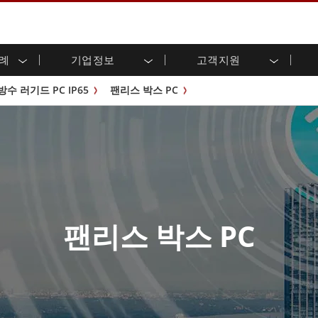
사례
기업정보
고객지원
용 디스플레이
준비
자 관계
로드 센터
레터
산업용 패널 PC 및 HMI
에너지, 화학, ATEX 제품
시민권
고객 서비스 센터
제품 변경 알림
 방수 러기드 PC IP65
팬리스 박스 PC
(P-CAP)
실외 디스플레이
HMI(P-CAP 터치)
 공유
브 채널
식품 및 위생 산업
VR 엑스포
프레임
G-WIN 시리즈 /
산업용 패널 PC(P-CAP Touch)
T 및 엣지 컴퓨팅
그
창고 및 물류
IP67
산업용 패널 PC(저항막 터치)
후면 마운트
마운트
스테인리스 시리즈
형 로보틱스 시스템
헬스케어
ATEX 등급
P65
G-WIN 시리즈 / IP67 설계
헤비 듀티
랙 마운트
터치
ATEX 등급
바 유형 디스플레
 사례
ype-C
바 타입 패널 PC
이
리스 시리
엣지 AI 패널 PC
팬리스 박스 PC
OSD 박스
디드 컴퓨팅
헬스케어 등급
C / 방수 러기드 PC IP65
의료용 러기드 태블릿
게이트웨이
의료용 패널 PC
 게이트웨이
헬스케어 디스플레이