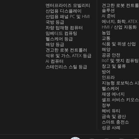
엔터프라이즈 모빌리티
견고한 로봇 컨트
솔루션
산업용 디스플레이
AI 준비
산업용 패널 PC 및 HMI
에너지, 화학, ATEX
국방 등급
HMI / 산업 자동화
차량 탑재형 컴퓨터
농업
임베디드 컴퓨팅
교통
헬스케어 등급
식품 및 위생 산업
해양 등급
해양
견고한 로봇 컨트롤러
공공 안전
석유 및 가스, ATEX 등급
IIoT 및 엣지 컴퓨팅
AI 컴퓨터
창고 및 물류
스테인리스 스틸 등급
방어
인프라
지능형 로보틱스 
헬스케어
재생 에너지
셀프 서비스 키오
정부
헤비 듀티
금속 및 광산
스마트 충전소
성공 사례