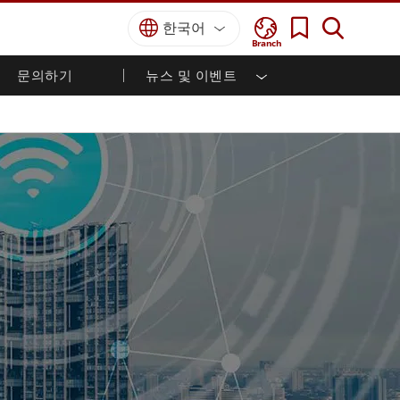
한국어
Branch
문의하기
뉴스 및 이벤트
국방 등급
HMI / 산업 자동화
경력
파트너 포털
출판물
국방부 러기드 노트북
해양
인증／준수
국방부 러기드 태블릿
방어
디펜스 울트라 러기드 태블릿
국방 패널 PC
재생 에너지
디펜스 디스플레이 / NVIS 디스플레이
금속 및 광산
방어 서버
지상 관제소
해양 등급
해양 패널 PC
해양 디스플레이
해양 임베디드 컴퓨터