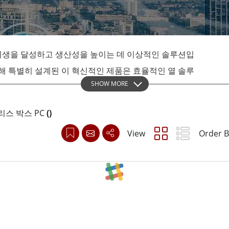
More
및 가스, ATEX 등급
AI 컴퓨터
 등급 러기드 태블릿
엣지 AI 모빌리티
X 등급 내구성형 핸드헬드
엣지 AI 패널 PC
조 위생을 달성하고 생산성을 높이는 데 이상적인 솔루션입
 등급 패널 PC
엣지 AI 컴퓨팅
해 특별히 설계된 이 혁신적인 제품은 효율적인 열 솔루
More
SHOW MORE
확장 가능성을 제공합니다.
s 팬리스 박스 PC
(
)
Winmate는 항상 고품질 소재를 사용하여 제품을 제작
View
Order B
nmate는 전면형부터 만능 IP65, IP67 및 IP69K 팬
 및 기계 요구 사항을 충족할 수 있습니다.
구성을 염두에 두고 새로운 팬리스 박스 PC 제품군을 출시
스 PC가 다른 제품과 차별화되는 점은 무엇일까요?