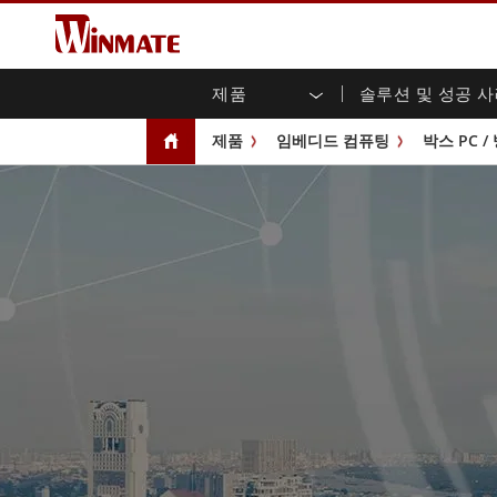
제품
솔루션 및 성공 
엔터프라이즈 모빌리티
견고한 로봇 컨트롤러 솔루션
Winmate에 대하여
보증
새로운 제품
산업
AI 
투자
다운
뉴스
제품
임베디드 컴퓨팅
박스 PC /
러기드 노트북
멀티터치
농업
마케팅 포털
무역 박람회 이벤트
교통
파일
유튜
러기드 태블릿 컨트롤러
오픈 
공공 안전
핵심 기술
IIo
블로
휴대용 컴퓨터
섀시
Windows 러기드 태블릿
패널 
인프라
지능
안드로이드 러기드 태블릿
전면 I
셀프 서비스 키오스크
정부
울트라 러기드 태블릿
PoE 
스마트 충전소
성공
라디오 PoC
USB T
엣지 AI 모빌리티
스테인
즈
차량 탑재형 컴퓨터
임베
Windows 차량 탑재 컴퓨터
박스 P
안드로이드 차량 탑재 컴퓨터
IoT 
차량 탑재 컴퓨터용 태블릿
라디오