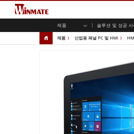
제품
솔루션 및 성공 
엔터프라이즈 모빌리티
견고한 로봇 컨트롤러 솔루션
Winmate에 대하여
보증
새로운 제품
산업
AI 
투자
다운
뉴스
제품
산업용 패널 PC 및 HMI
HM
러기드 노트북
멀티터치
농업
마케팅 포털
무역 박람회 이벤트
교통
파일
유튜
러기드 태블릿 컨트롤러
오픈 
공공 안전
핵심 기술
IIo
블로
휴대용 컴퓨터
섀시
Windows 러기드 태블릿
패널 
인프라
지능
안드로이드 러기드 태블릿
전면 I
셀프 서비스 키오스크
정부
울트라 러기드 태블릿
PoE 
스마트 충전소
성공
라디오 PoC
USB T
엣지 AI 모빌리티
스테인
즈
차량 탑재형 컴퓨터
임베
Windows 차량 탑재 컴퓨터
박스 P
안드로이드 차량 탑재 컴퓨터
IoT 
차량 탑재 컴퓨터용 태블릿
라디오