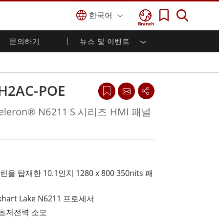
한국어
Branch
문의하기
뉴스 및 이벤트
국방 등급
HMI / 산업 자동화
경력
파트너 포털
출판물
국방부 러기드 노트북
해양
인증／준수
국방부 러기드 태블릿
CH2AC-POE
방어
디펜스 울트라 러기드 태블릿
국방 패널 PC
재생 에너지
Celeron® N6211 S 시리즈 HMI 패널
디펜스 디스플레이 / NVIS 디스플레이
금속 및 광산
방어 서버
지상 관제소
 탑재한 10.1인치 1280 x 800 350nits 패
해양 등급
해양 패널 PC
Elkhart Lake N6211 프로세서
해양 디스플레이
 초저전력 소모
해양 임베디드 컴퓨터