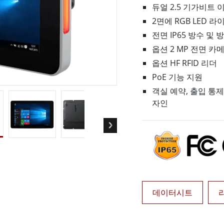
듀얼 2.5 기가비트 
More
및 가스, ATEX 등급
AI 컴퓨터
2면에 RGB LED 라
전면 IP65 방수 및 
 등급 러기드 태블릿
엣지 AI 모빌리티
X 등급 내구성형 핸드헬드
엣지 AI 패널 PC
옵션 2 MP 전면 카
 등급 패널 PC
엣지 AI 컴퓨팅
옵션 HF RFID 리더
More
PoE 기능 지원
객실 예약, 출입 통
자인
데이터시트