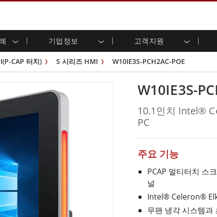
사례
기업정보
고객지원
용 디스플레이
준비
자 관계
로드 센터
레터
산업용 패널 PC 및 HMI
에너지, 화학, ATEX 제품
시민권
고객 서비스 센터
제품 변경 알림
I(P-CAP 터치)
S 시리즈 HMI
W10IE3S-PCH2AC-POE
(P-CAP)
실외 디스플레이
HMI(P-CAP 터치)
 공유
브 채널
식품 및 위생 산업
VR 엑스포
프레임
G-WIN 시리즈 /
산업용 패널 PC(P-CAP Touch)
W10IE3S-P
T 및 엣지 컴퓨팅
그
창고 및 물류
IP67
산업용 패널 PC(저항막 터치)
후면 마운트
마운트
스테인리스 시리즈
형 로보틱스 시스템
헬스케어
10.1인치 Intel® 
ATEX 등급
P65
G-WIN 시리즈 / IP67 설계
PC
헤비 듀티
랙 마운트
터치
ATEX 등급
바 유형 디스플레
 사례
ype-C
바 타입 패널 PC
이
리스 시리
엣지 AI 패널 PC
주요 기능
OSD 박스
PCAP 멀티터치 스크린을
디드 컴퓨팅
헬스케어 등급
널
C / 방수 러기드 PC IP65
의료용 러기드 태블릿
Intel® Celeron® 
게이트웨이
의료용 패널 PC
무팬 냉각 시스템과
 게이트웨이
헬스케어 디스플레이