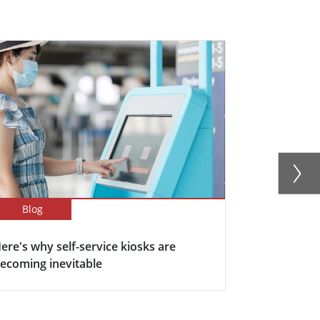
Blog
Blog
ere's why self-service kiosks are
5 Keys Bene
ecoming inevitable
Display