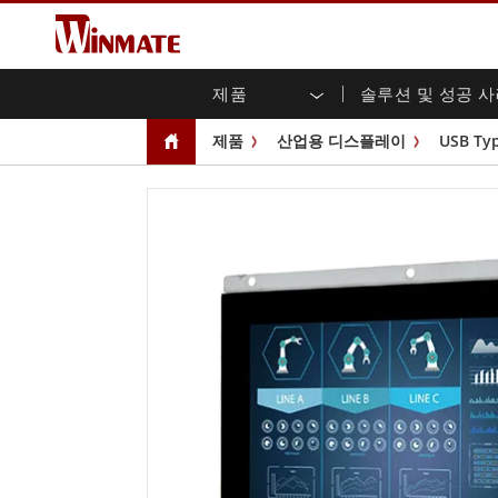
제품
솔루션 및 성공 
엔터프라이즈 모빌리티
견고한 로봇 컨트롤러 솔루션
Winmate에 대하여
보증
새로운 제품
산업
AI 
투자
다운
뉴스
제품
산업용 디스플레이
USB Ty
러기드 노트북
멀티터치
농업
마케팅 포털
무역 박람회 이벤트
교통
파일
유튜
러기드 태블릿 컨트롤러
오픈 
공공 안전
핵심 기술
IIo
블로
휴대용 컴퓨터
섀시
Windows 러기드 태블릿
패널 
인프라
지능
안드로이드 러기드 태블릿
전면 I
셀프 서비스 키오스크
정부
울트라 러기드 태블릿
PoE 
스마트 충전소
성공
라디오 PoC
USB T
엣지 AI 모빌리티
스테인
즈
차량 탑재형 컴퓨터
임베
Windows 차량 탑재 컴퓨터
박스 P
안드로이드 차량 탑재 컴퓨터
IoT 
차량 탑재 컴퓨터용 태블릿
라디오