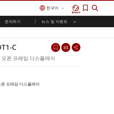
한국어
Branch
문의하기
뉴스 및 이벤트
국방 등급
HMI / 산업 자동화
경력
파트너 포털
출판물
국방부 러기드 노트북
해양
인증／준수
국방부 러기드 태블릿
T1-C
방어
디펜스 울트라 러기드 태블릿
국방 패널 PC
재생 에너지
e-C 오픈 프레임 디스플레이
디펜스 디스플레이 / NVIS 디스플레이
금속 및 광산
방어 서버
지상 관제소
00 오픈 프레임 디스플레이
해양 등급
해양 패널 PC
해양 디스플레이
해양 임베디드 컴퓨터