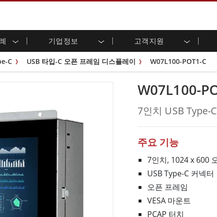
사례
기업정보
고객지원
용 디스플레이
준비
자 관계
로드 센터
레터
산업용 패널 PC 및 HMI
에너지, 화학, ATEX 제품
시민권
고객 서비스 센터
제품 변경 알림
pe-C
USB 타입-C 오픈 프레임 디스플레이
W07L100-POT1-C
(P-CAP)
실외 디스플레이
HMI(P-CAP 터치)
 공유
브 채널
식품 및 위생 산업
VR 엑스포
프레임
G-WIN 시리즈 /
산업용 패널 PC(P-CAP Touch)
W07L100-PO
T 및 엣지 컴퓨팅
그
창고 및 물류
IP67
산업용 패널 PC(저항막 터치)
후면 마운트
마운트
스테인리스 시리즈
형 로보틱스 시스템
헬스케어
7인치 USB Typ
ATEX 등급
P65
G-WIN 시리즈 / IP67 설계
헤비 듀티
랙 마운트
터치
ATEX 등급
바 유형 디스플레
 사례
ype-C
바 타입 패널 PC
주요 기능
이
리스 시리
엣지 AI 패널 PC
OSD 박스
7인치, 1024 x 6
USB Type-C 커넥터
디드 컴퓨팅
헬스케어 등급
오픈 프레임
C / 방수 러기드 PC IP65
의료용 러기드 태블릿
게이트웨이
의료용 패널 PC
VESA 마운트
 게이트웨이
헬스케어 디스플레이
PCAP 터치