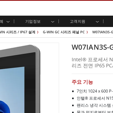
사례
기업정보
고객지원
용 디스플레이
준비
자 관계
로드 센터
레터
산업용 패널 PC 및 HMI
에너지, 화학, ATEX 제품
시민권
고객 서비스 센터
제품 변경 알림
WIN 시리즈 / IP67 설계
G-WIN GC 시리즈 패널 PC
W07IAN3S-
(P-CAP)
실외 디스플레이
HMI(P-CAP 터치)
 공유
브 채널
식품 및 위생 산업
VR 엑스포
프레임
G-WIN 시리즈 /
산업용 패널 PC(P-CAP Touch)
W07IAN3S-
T 및 엣지 컴퓨팅
그
창고 및 물류
IP67
산업용 패널 PC(저항막 터치)
후면 마운트
마운트
스테인리스 시리즈
형 로보틱스 시스템
헬스케어
Intel® 프로세서 
ATEX 등급
P65
G-WIN 시리즈 / IP67 설계
헤비 듀티
리즈 전면 IP65 P
랙 마운트
터치
ATEX 등급
바 유형 디스플레
 사례
ype-C
바 타입 패널 PC
이
리스 시리
엣지 AI 패널 PC
주요 기능
OSD 박스
디드 컴퓨팅
헬스케어 등급
7인치 1024 x 600
C / 방수 러기드 PC IP65
의료용 러기드 태블릿
인텔® 프로세서 N1
게이트웨이
의료용 패널 PC
팬리스 냉각 시스템
 게이트웨이
헬스케어 디스플레이
물과 먼지로부터 보호