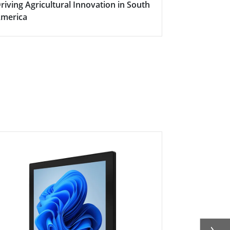
riving Agricultural Innovation in South
Boosting Fa
merica
Efficiency w