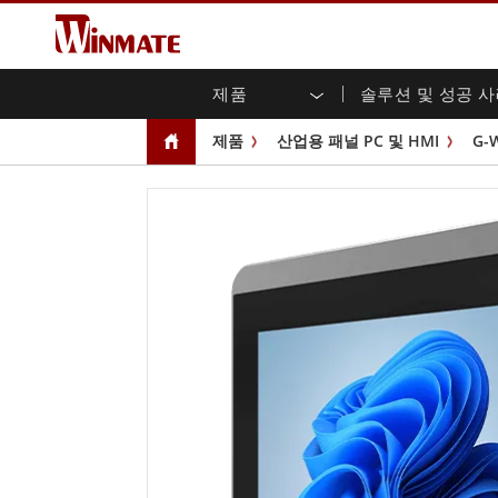
제품
솔루션 및 성공 
엔터프라이즈 모빌리티
견고한 로봇 컨트롤러 솔루션
Winmate에 대하여
보증
새로운 제품
산업
AI 
투자
다운
뉴스
제품
산업용 패널 PC 및 HMI
G-
러기드 노트북
멀티터치
농업
마케팅 포털
무역 박람회 이벤트
교통
파일
유튜
러기드 태블릿 컨트롤러
오픈 
공공 안전
핵심 기술
IIo
블로
휴대용 컴퓨터
섀시
Windows 러기드 태블릿
패널 
인프라
지능
안드로이드 러기드 태블릿
전면 I
셀프 서비스 키오스크
정부
울트라 러기드 태블릿
PoE 
스마트 충전소
성공
라디오 PoC
USB T
엣지 AI 모빌리티
스테인
즈
차량 탑재형 컴퓨터
임베
Windows 차량 탑재 컴퓨터
박스 P
안드로이드 차량 탑재 컴퓨터
IoT 
차량 탑재 컴퓨터용 태블릿
라디오