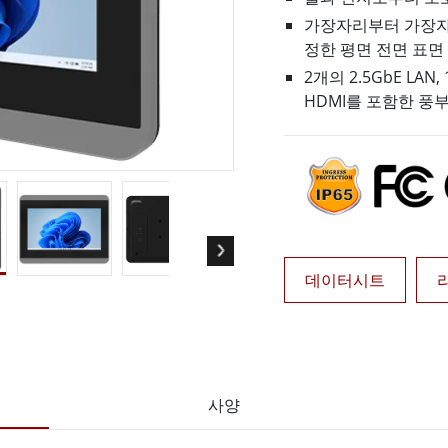
More
가장자리부터 가장자
및 가스, ATEX 등급
AI 컴퓨터
정한 평면 전면 표면
 등급 러기드 태블릿
엣지 AI 모빌리티
2개의 2.5GbE LAN, 
X 등급 내구성형 핸드헬드
엣지 AI 패널 PC
HDMI를 포함한 풍부한
 등급 패널 PC
엣지 AI 컴퓨팅
More
데이터시트
사양