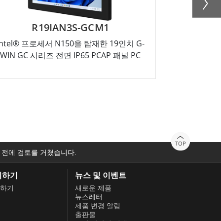
R19IAN3S-GCM1
R15
Intel® 프로세서 N150을 탑재한 19인치 G-
Intel® 프
WIN GC 시리즈 전면 IP65 PCAP 패널 PC
WIN GC 시
TOP
 전에 검토를 거쳤습니다.
의하기
뉴스 및 이벤트
하기
새로운 제품
뉴스레터
제품 변경 알림
출판물