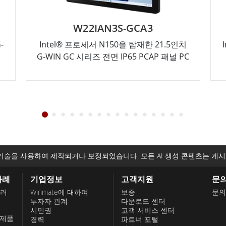
W22IAN3S-GCA3
-
Intel® 프로세서 N150을 탑재한 21.5인치
G-WIN GC 시리즈 전면 IP65 PCAP 패널 PC
기술을 사용하여 제작되거나 보정되었습니다. 모든 AI 생성 콘텐츠는 게시
사례
기업정보
고객지원
문
롤러
Winmate에 대하여
보증
문의
투자자 관계
다운로드 센터
시민권
고객 서비스 센터
 제품
경력
파트너 포털