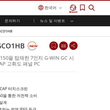
한국어
Branch
문의하기
뉴스 및 이벤트
국방 등급
HMI / 산업 자동화
경력
파트너 포털
출판물
GCO1HB
국방부 러기드 노트북
해양
인증／준수
국방부 러기드 태블릿
GCO1HB
방어
디펜스 울트라 러기드 태블릿
국방 패널 PC
재생 에너지
N150을 탑재한 7인치 G-WIN GC 시
디펜스 디스플레이 / NVIS 디스플레이
금속 및 광산
CAP 고휘도 패널 PC
방어 서버
지상 관제소
해양 등급
 P-CAP 터치스크린
50을 통한 저전력 소비
해양 패널 PC
해양 디스플레이
 설계
해양 임베디드 컴퓨터
하는 전면 IP65 등급