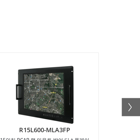
R15L600-MLA3FP
R
15인치 PCAP 랙 마운트 방어 디스플레이
19인치 P