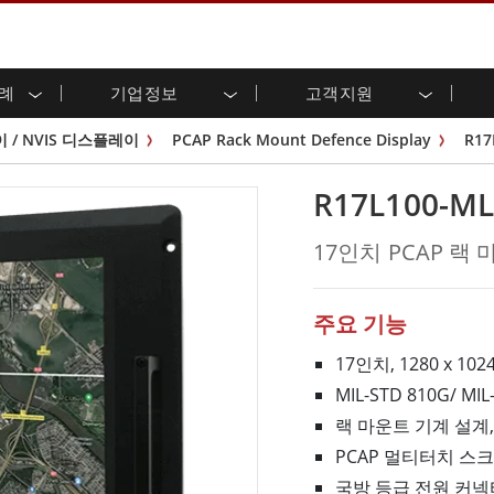
사례
기업정보
고객지원
용 디스플레이
준비
자 관계
로드 센터
레터
산업용 패널 PC 및 HMI
에너지, 화학, ATEX 제품
시민권
고객 서비스 센터
제품 변경 알림
/ NVIS 디스플레이
PCAP Rack Mount Defence Display
R17
(P-CAP)
실외 디스플레이
HMI(P-CAP 터치)
 공유
브 채널
식품 및 위생 산업
VR 엑스포
프레임
G-WIN 시리즈 /
산업용 패널 PC(P-CAP Touch)
R17L100-M
T 및 엣지 컴퓨팅
그
창고 및 물류
IP67
산업용 패널 PC(저항막 터치)
후면 마운트
마운트
스테인리스 시리즈
형 로보틱스 시스템
헬스케어
17인치 PCAP 
ATEX 등급
P65
G-WIN 시리즈 / IP67 설계
헤비 듀티
랙 마운트
터치
ATEX 등급
바 유형 디스플레
 사례
ype-C
바 타입 패널 PC
주요 기능
이
리스 시리
엣지 AI 패널 PC
OSD 박스
17인치, 1280 x 10
MIL-STD 810G/ MI
디드 컴퓨팅
헬스케어 등급
랙 마운트 기계 설계,
C / 방수 러기드 PC IP65
의료용 러기드 태블릿
게이트웨이
의료용 패널 PC
PCAP 멀티터치 스
 게이트웨이
헬스케어 디스플레이
국방 등급 전원 커넥터(M