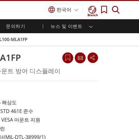
한국어
Branch
문의하기
뉴스 및 이벤트
국방 등급
HMI / 산업 자동화
경력
파트너 포털
출판물
L100-MLA1FP
국방부 러기드 노트북
해양
인증／준수
국방부 러기드 태블릿
LA1FP
방어
디펜스 울트라 러기드 태블릿
국방 패널 PC
재생 에너지
랙 마운트 방어 디스플레이
디펜스 디스플레이 / NVIS 디스플레이
금속 및 광산
방어 서버
지상 관제소
24 해상도
L-STD 461E 준수
해양 등급
 VESA 마운트 지원
해양 패널 PC
해양 디스플레이
크린
해양 임베디드 컴퓨터
IL-DTL-38999/1)