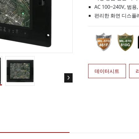
More
AC 100~240V, 범용,
및 가스, ATEX 등급
AI 컴퓨터
편리한 화면 디스플
 등급 러기드 태블릿
엣지 AI 모빌리티
X 등급 내구성형 핸드헬드
엣지 AI 패널 PC
 등급 패널 PC
엣지 AI 컴퓨팅
More
데이터시트