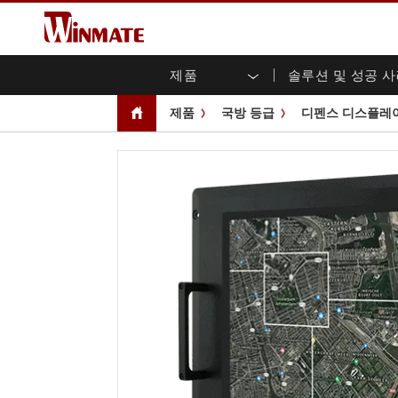
제품
솔루션 및 성공 
엔터프라이즈 모빌리티
견고한 로봇 컨트롤러 솔루션
Winmate에 대하여
보증
새로운 제품
산업
AI 
투자
다운
뉴스
제품
국방 등급
디펜스 디스플레이 
러기드 노트북
멀티터치
농업
마케팅 포털
무역 박람회 이벤트
교통
파일
유튜
러기드 태블릿 컨트롤러
오픈 
공공 안전
핵심 기술
IIo
블로
휴대용 컴퓨터
섀시
Windows 러기드 태블릿
패널 
인프라
지능
안드로이드 러기드 태블릿
전면 I
셀프 서비스 키오스크
정부
울트라 러기드 태블릿
PoE 
스마트 충전소
성공
라디오 PoC
USB T
엣지 AI 모빌리티
스테인
즈
차량 탑재형 컴퓨터
임베
Windows 차량 탑재 컴퓨터
박스 P
안드로이드 차량 탑재 컴퓨터
IoT 
차량 탑재 컴퓨터용 태블릿
라디오