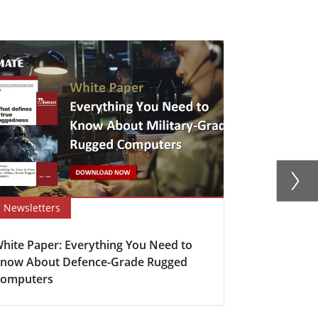
Newsletters
Newsletter
hite Paper: Everything You Need to
Winmate’s D
now About Defence-Grade Rugged
Mission-Cri
omputers