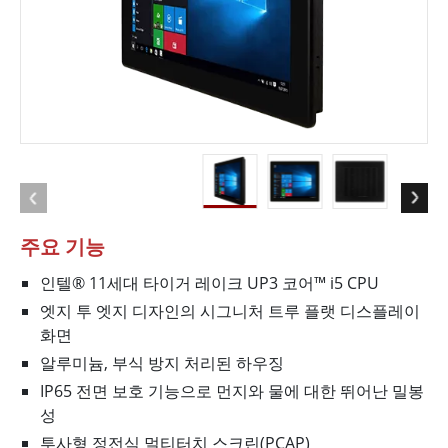
주요 기능
인텔® 11세대 타이거 레이크 UP3 코어™ i5 CPU
엣지 투 엣지 디자인의 시그니처 트루 플랫 디스플레이
화면
알루미늄, 부식 방지 처리된 하우징
IP65 전면 보호 기능으로 먼지와 물에 대한 뛰어난 밀봉
성
투사형 정전식 멀티터치 스크린(PCAP)