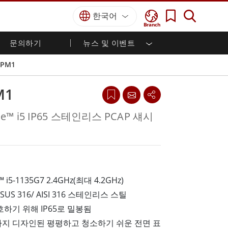
한국어
Branch
문의하기
뉴스 및 이벤트
국방 등급
HMI / 산업 자동화
경력
파트너 포털
출판물
SPM1
국방부 러기드 노트북
해양
인증／준수
국방부 러기드 태블릿
M1
방어
디펜스 울트라 러기드 태블릿
국방 패널 PC
재생 에너지
ore™ i5 IP65 스테인리스 PCAP 섀시
디펜스 디스플레이 / NVIS 디스플레이
금속 및 광산
방어 서버
지상 관제소
™ i5-1135G7 2.4GHz(최대 4.2GHz)
해양 등급
US 316/ AISI 316 스테인리스 스틸
해양 패널 PC
하기 위해 IP65로 밀봉됨
해양 디스플레이
해양 임베디드 컴퓨터
지 디자인된 평평하고 청소하기 쉬운 전면 표