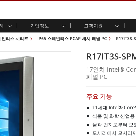
사례
기업정보
고객지원
용 디스플레이
준비
자 관계
로드 센터
레터
산업용 패널 PC 및 HMI
에너지, 화학, ATEX 제품
시민권
고객 서비스 센터
제품 변경 알림
테인리스 시리즈
IP65 스테인리스 PCAP 섀시 패널 PC
R17IT3S-
(P-CAP)
실외 디스플레이
HMI(P-CAP 터치)
 공유
브 채널
식품 및 위생 산업
VR 엑스포
프레임
G-WIN 시리즈 /
산업용 패널 PC(P-CAP Touch)
R17IT3S-SP
T 및 엣지 컴퓨팅
그
창고 및 물류
IP67
산업용 패널 PC(저항막 터치)
후면 마운트
마운트
스테인리스 시리즈
형 로보틱스 시스템
헬스케어
17인치 Intel® C
ATEX 등급
P65
G-WIN 시리즈 / IP67 설계
패널 PC
헤비 듀티
랙 마운트
터치
ATEX 등급
바 유형 디스플레
 사례
ype-C
바 타입 패널 PC
이
리스 시리
엣지 AI 패널 PC
주요 기능
OSD 박스
11세대 Intel® Core
디드 컴퓨팅
헬스케어 등급
식품 및 화학 산업용 S
C / 방수 러기드 PC IP65
의료용 러기드 태블릿
물과 먼지로부터 보호
게이트웨이
의료용 패널 PC
 게이트웨이
헬스케어 디스플레이
모서리에서 모서리까