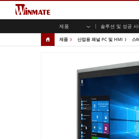
제품
솔루션 및 성공 
엔터프라이즈 모빌리티
견고한 로봇 컨트롤러 솔루션
Winmate에 대하여
보증
새로운 제품
산업
AI 
투자
다운
뉴스
제품
산업용 패널 PC 및 HMI
스
러기드 노트북
멀티터치
농업
마케팅 포털
무역 박람회 이벤트
교통
파일
유튜
러기드 태블릿 컨트롤러
오픈 
공공 안전
핵심 기술
IIo
블로
휴대용 컴퓨터
섀시
Windows 러기드 태블릿
패널 
인프라
지능
안드로이드 러기드 태블릿
전면 I
셀프 서비스 키오스크
정부
울트라 러기드 태블릿
PoE 
스마트 충전소
성공
라디오 PoC
USB T
엣지 AI 모빌리티
스테인
즈
차량 탑재형 컴퓨터
임베
Windows 차량 탑재 컴퓨터
박스 P
안드로이드 차량 탑재 컴퓨터
IoT 
차량 탑재 컴퓨터용 태블릿
라디오