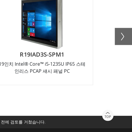
R19IAD3S-SPM1
R
19인치 Intel® Core™ i5-1235U IP65 스테
17인치 Inte
인리스 PCAP 섀시 패널 PC
인리
TOP
 전에 검토를 거쳤습니다.