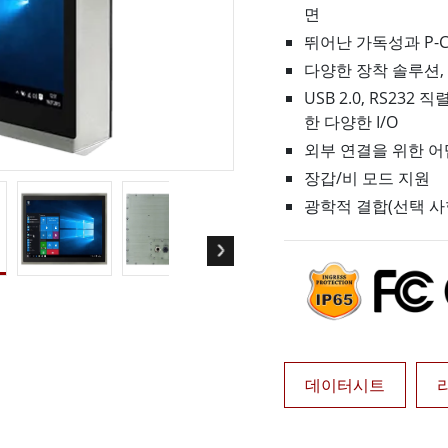
면
More
및 가스, ATEX 등급
AI 컴퓨터
뛰어난 가독성과 P-C
다양한 장착 솔루션, 
 등급 러기드 태블릿
엣지 AI 모빌리티
X 등급 내구성형 핸드헬드
엣지 AI 패널 PC
USB 2.0, RS232 
 등급 패널 PC
엣지 AI 컴퓨팅
한 다양한 I/O
More
외부 연결을 위한 어
장갑/비 모드 지원
광학적 결합(선택 사
데이터시트