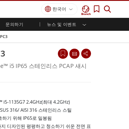
한국어
Branch
문의하기
뉴스 및 이벤트
국방 등급
HMI / 산업 자동화
경력
파트너 포털
출판물
SPC3
국방부 러기드 노트북
해양
인증／준수
국방부 러기드 태블릿
C3
방어
디펜스 울트라 러기드 태블릿
국방 패널 PC
재생 에너지
ore™ i5 IP65 스테인리스 PCAP 섀시
디펜스 디스플레이 / NVIS 디스플레이
금속 및 광산
방어 서버
지상 관제소
™ i5-1135G7 2.4GHz(최대 4.2GHz)
해양 등급
US 316/ AISI 316 스테인리스 스틸
해양 패널 PC
하기 위해 IP65로 밀봉됨
해양 디스플레이
해양 임베디드 컴퓨터
지 디자인된 평평하고 청소하기 쉬운 전면 표