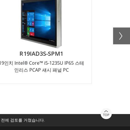
R19IAD3S-SPM1
R
19인치 Intel® Core™ i5-1235U IP65 스테
17인치 Inte
인리스 PCAP 섀시 패널 PC
인리
TOP
 전에 검토를 거쳤습니다.