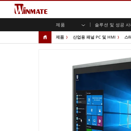
제품
솔루션 및 성공 
엔터프라이즈 모빌리티
견고한 로봇 컨트롤러 솔루션
Winmate에 대하여
보증
새로운 제품
산업
AI 
투자
다운
뉴스
제품
산업용 패널 PC 및 HMI
스
러기드 노트북
멀티터치
농업
마케팅 포털
무역 박람회 이벤트
교통
파일
유튜
러기드 태블릿 컨트롤러
오픈 
공공 안전
핵심 기술
IIo
블로
휴대용 컴퓨터
섀시
Windows 러기드 태블릿
패널 
인프라
지능
안드로이드 러기드 태블릿
전면 I
셀프 서비스 키오스크
정부
울트라 러기드 태블릿
PoE 
스마트 충전소
성공
라디오 PoC
USB T
엣지 AI 모빌리티
스테인
즈
차량 탑재형 컴퓨터
임베
Windows 차량 탑재 컴퓨터
박스 P
안드로이드 차량 탑재 컴퓨터
IoT 
차량 탑재 컴퓨터용 태블릿
라디오