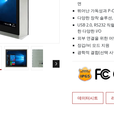
면
More
및 가스, ATEX 등급
AI 컴퓨터
뛰어난 가독성과 P-C
다양한 장착 솔루션, 
 등급 러기드 태블릿
엣지 AI 모빌리티
X 등급 내구성형 핸드헬드
엣지 AI 패널 PC
USB 2.0, RS232 
 등급 패널 PC
엣지 AI 컴퓨팅
한 다양한 I/O
More
외부 연결을 위한 어
장갑/비 모드 지원
광학적 결합(선택 사
데이터시트