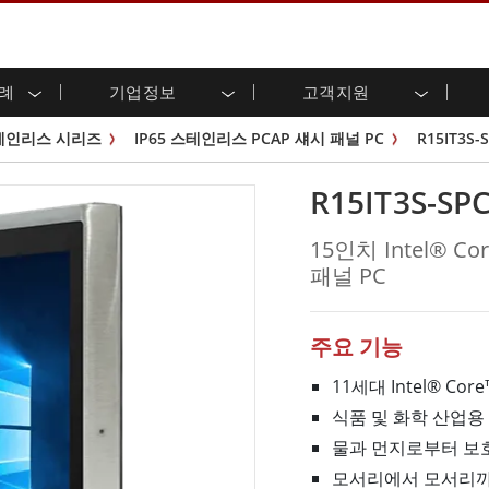
사례
기업정보
고객지원
용 디스플레이
준비
자 관계
로드 센터
레터
산업용 패널 PC 및 HMI
에너지, 화학, ATEX 제품
시민권
고객 서비스 센터
제품 변경 알림
테인리스 시리즈
IP65 스테인리스 PCAP 섀시 패널 PC
R15IT3S-
(P-CAP)
실외 디스플레이
HMI(P-CAP 터치)
 공유
브 채널
식품 및 위생 산업
VR 엑스포
프레임
G-WIN 시리즈 /
산업용 패널 PC(P-CAP Touch)
R15IT3S-SP
T 및 엣지 컴퓨팅
그
창고 및 물류
IP67
산업용 패널 PC(저항막 터치)
후면 마운트
마운트
스테인리스 시리즈
형 로보틱스 시스템
헬스케어
15인치 Intel® C
ATEX 등급
P65
G-WIN 시리즈 / IP67 설계
패널 PC
헤비 듀티
랙 마운트
터치
ATEX 등급
바 유형 디스플레
 사례
ype-C
바 타입 패널 PC
이
리스 시리
엣지 AI 패널 PC
주요 기능
OSD 박스
11세대 Intel® Core
디드 컴퓨팅
헬스케어 등급
식품 및 화학 산업용 S
C / 방수 러기드 PC IP65
의료용 러기드 태블릿
물과 먼지로부터 보호
게이트웨이
의료용 패널 PC
 게이트웨이
헬스케어 디스플레이
모서리에서 모서리까