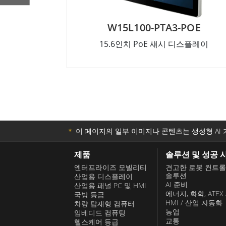
W15L100-PTA3-POE
15.6인치 PoE 섀시 디스플레이
＊
이 페이지의 일부 이미지나 콘텐츠는 생성형 AI 
제품
솔루션 및 성공 
엔터프라이즈 모빌리티
견고한 로봇 컨트
솔루션
산업용 디스플레이
AI 준비
산업용 패널 PC 및 HMI
에너지, 화학, ATEX
국방 등급
HMI / 산업 자동화
차량 탑재형 컴퓨터
농업
임베디드 컴퓨팅
교통
헬스케어 등급