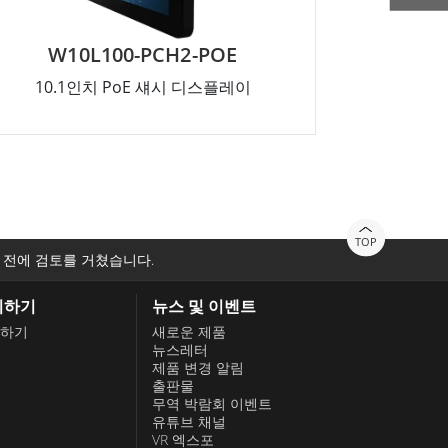
W10L100-PCH2-POE
R1
10.1인치 PoE 섀시 디스플레이
10.4
TOP
 전에 검토를 거쳤습니다.
의하기
뉴스 및 이벤트
하기
새로운 제품
뉴스레터
제품 변경 알림
출판물
무역 박람회 이벤트
유튜브 채널
VR 엑스포