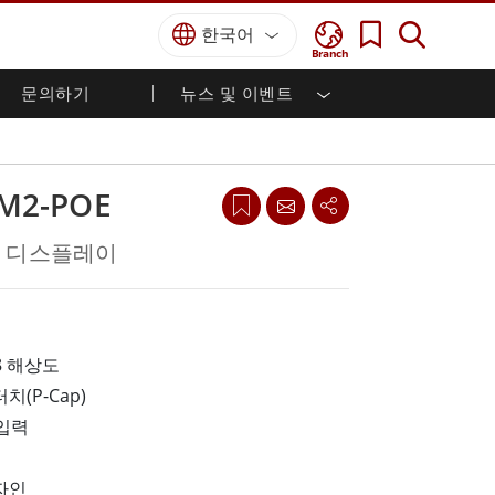
한국어
Branch
문의하기
뉴스 및 이벤트
국방 등급
HMI / 산업 자동화
경력
파트너 포털
출판물
국방부 러기드 노트북
해양
인증／준수
국방부 러기드 태블릿
CM2-POE
방어
디펜스 울트라 러기드 태블릿
국방 패널 PC
재생 에너지
섀시 디스플레이
디펜스 디스플레이 / NVIS 디스플레이
금속 및 광산
방어 서버
지상 관제소
68 해상도
(P-Cap)
해양 등급
 입력
해양 패널 PC
해양 디스플레이
해양 임베디드 컴퓨터
자인