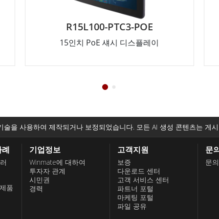
R15L100-PTC3-POE
15인치 PoE 섀시 디스플레이
기술을 사용하여 제작되거나 보정되었습니다. 모든 AI 생성 콘텐츠는 게시
사례
기업정보
고객지원
문
롤러
Winmate에 대하여
보증
문의
투자자 관계
다운로드 센터
시민권
고객 서비스 센터
 제품
경력
파트너 포털
마케팅 포털
파일 공유