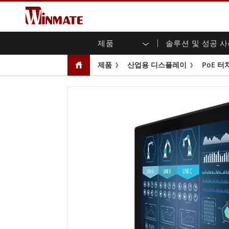
제품
솔루션 및 성공 
엔터프라이즈 모빌리티
견고한 로봇 컨트롤러 솔루션
Winmate에 대하여
보증
새로운 제품
산업
AI 
투자
다운
뉴스
제품
산업용 디스플레이
PoE 터
러기드 노트북
멀티터치
농업
마케팅 포털
무역 박람회 이벤트
교통
파일
유튜
러기드 태블릿 컨트롤러
오픈 
공공 안전
핵심 기술
IIo
블로
휴대용 컴퓨터
섀시
Windows 러기드 태블릿
패널 
인프라
지능
안드로이드 러기드 태블릿
전면 I
셀프 서비스 키오스크
정부
울트라 러기드 태블릿
PoE 
스마트 충전소
성공
라디오 PoC
USB T
엣지 AI 모빌리티
스테인
즈
차량 탑재형 컴퓨터
임베
Windows 차량 탑재 컴퓨터
박스 P
안드로이드 차량 탑재 컴퓨터
IoT 
차량 탑재 컴퓨터용 태블릿
라디오