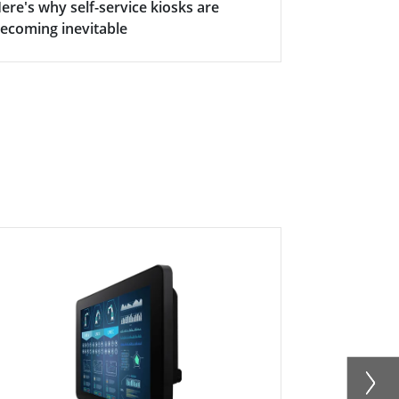
ere's why self-service kiosks are
5 Keys Bene
ecoming inevitable
Display