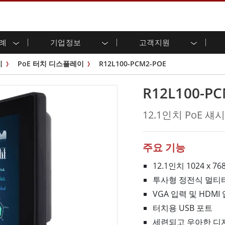
사례
기업정보
고객지원
용 디스플레이
준비
자 관계
로드 센터
레터
산업용 패널 PC 및 HMI
에너지, 화학, ATEX 제품
시민권
고객 서비스 센터
제품 변경 알림
치
PoE 터치 디스플레이
R12L100-PCM2-POE
(P-CAP)
실외 디스플레이
HMI(P-CAP 터치)
 공유
브 채널
식품 및 위생 산업
VR 엑스포
프레임
G-WIN 시리즈 /
산업용 패널 PC(P-CAP Touch)
R12L100-P
T 및 엣지 컴퓨팅
그
창고 및 물류
IP67
산업용 패널 PC(저항막 터치)
후면 마운트
마운트
스테인리스 시리즈
형 로보틱스 시스템
헬스케어
12.1인치 PoE 
ATEX 등급
P65
G-WIN 시리즈 / IP67 설계
헤비 듀티
랙 마운트
터치
ATEX 등급
바 유형 디스플레
 사례
ype-C
바 타입 패널 PC
주요 기능
이
리스 시리
엣지 AI 패널 PC
OSD 박스
12.1인치 1024 x 7
투사형 정전식 멀티터치
디드 컴퓨팅
헬스케어 등급
VGA 입력 및 HDMI
C / 방수 러기드 PC IP65
의료용 러기드 태블릿
게이트웨이
의료용 패널 PC
터치용 USB 포트
 게이트웨이
헬스케어 디스플레이
세련되고 우아한 디