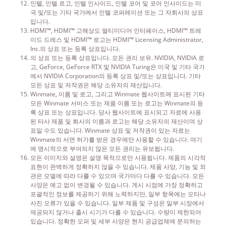
인텔, 인텔 로고, 인텔 인사이드, 인텔 코어 및 코어 인사이드는 미
국 및/또는 기타 국가에서 인텔 코퍼레이션 또는 그 자회사의 상표
입니다.
HDMI™, HDMI™ 고해상도 멀티미디어 인터페이스, HDMI™ 트레
이드 드레스 및 HDMI™ 로고는 HDMI™ Licensing Administrator,
Inc.의 상표 또는 등록 상표입니다.
의 상표 또는 등록 상표입니다. 모든 권리 보유. NVIDIA, NVIDIA 로
고, GeForce, GeForce RTX 및 NVIDIA Turing은 미국 및 기타 국가
에서 NVIDIA Corporation의 등록 상표 및/또는 상표입니다. 기타
모든 상표 및 저작권은 해당 소유자의 재산입니다.
Winmate, 이름 및 로고, 그리고 Winmate 웹사이트에 표시된 기타
모든 Winmate 서비스 또는 제품 이름 또는 로고는 Winmate의 등
록 상표 또는 상표입니다. 당사 웹사이트에 표시되고 자료에 사용
된 타사 제품 및 회사의 이름과 로고는 해당 소유자의 재산이며 상
표일 수도 있습니다. Winmate 상표 및 저작권이 있는 자료는
Winmate의 서면 허가를 받은 경우에만 사용할 수 있습니다. 여기
에 명시적으로 부여되지 않은 모든 권리는 유보됩니다.
모든 이미지와 설명은 설명 목적으로만 사용됩니다. 제품의 시각적
표현이 완벽하게 정확하지 않을 수 있습니다. 제품 사양, 기능 및 외
관은 모델에 따라 다를 수 있으며 국가마다 다를 수 있습니다. 모든
사양은 예고 없이 변경될 수 있습니다. 게시 시점에 가장 정확하고
포괄적인 정보를 제공하기 위해 노력하지만, 일부 항목에는 오타나
사진 오류가 있을 수 있습니다. 일부 제품 및 구성은 일부 시장에서
제공되지 않거나 출시 시기가 다를 수 있습니다. 수량이 제한되어
있습니다. 정확한 오퍼 및 세부 사양은 현지 공급업체에 문의하는