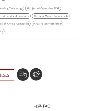
More
Bonding Technology
#Projected Capacitive PCAP
스테인리스 스틸 등급
gged Handheld Computer
#Cellular Mobile Connectivity
스테인리스 스틸 패널 PC
스테인리스 스틸 디스플레이
ssion Critical Computing
#IP65 Rated Waterproof
ity
리소스
제품 FAQ