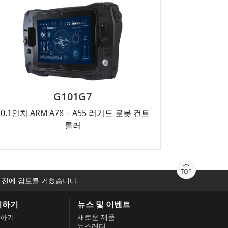
G101G7
10.1인치 ARM A78 + A55 러기드 로봇 컨트
롤러
TOP
 전에 검토를 거쳤습니다.
의하기
뉴스 및 이벤트
하기
새로운 제품
뉴스레터