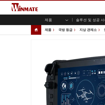
제품
솔루션 및 성공 
엔터프라이즈 모빌리티
견고한 로봇 컨트롤러 솔루션
Winmate에 대하여
보증
새로운 제품
산업
AI 
투자
다운
뉴스
제품
국방 등급
지상 관제소
러기드 노트북
멀티터치
농업
마케팅 포털
무역 박람회 이벤트
교통
파일
유튜
러기드 태블릿 컨트롤러
오픈 
공공 안전
핵심 기술
IIo
블로
휴대용 컴퓨터
섀시
Windows 러기드 태블릿
패널 
인프라
지능
안드로이드 러기드 태블릿
전면 I
셀프 서비스 키오스크
정부
울트라 러기드 태블릿
PoE 
스마트 충전소
성공
라디오 PoC
USB T
엣지 AI 모빌리티
스테인
즈
차량 탑재형 컴퓨터
임베
Windows 차량 탑재 컴퓨터
박스 P
안드로이드 차량 탑재 컴퓨터
IoT 
차량 탑재 컴퓨터용 태블릿
라디오