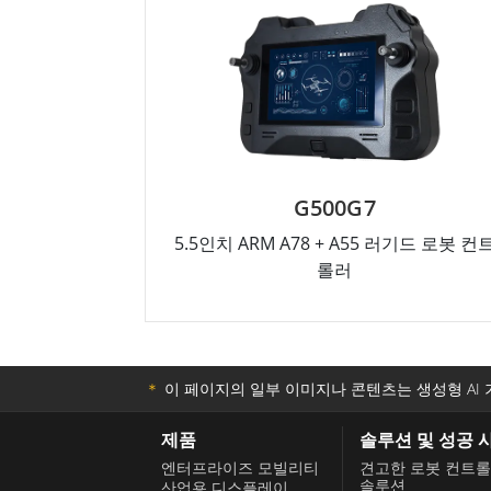
G500G7
5.5인치 ARM A78 + A55 러기드 로봇 컨
롤러
＊
이 페이지의 일부 이미지나 콘텐츠는 생성형 AI 
제품
솔루션 및 성공 
엔터프라이즈 모빌리티
견고한 로봇 컨트
솔루션
산업용 디스플레이