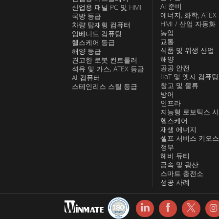
AI 준비
산업용 패널 PC 및 HMI
에너지, 화학, ATEX
국방 등급
HMI / 산업 자동화
차량 탑재형 컴퓨터
농업
임베디드 컴퓨팅
교통
헬스케어 등급
식품 및 위생 산업
해양 등급
해양
견고한 로봇 컨트롤러
공공 안전
석유 및 가스, ATEX 등급
IIoT 및 엣지 컴퓨팅
AI 컴퓨터
창고 및 물류
스테인리스 스틸 등급
방어
인프라
지능형 로보틱스 
헬스케어
재생 에너지
셀프 서비스 키오
정부
헤비 듀티
금속 및 광산
스마트 충전소
성공 사례