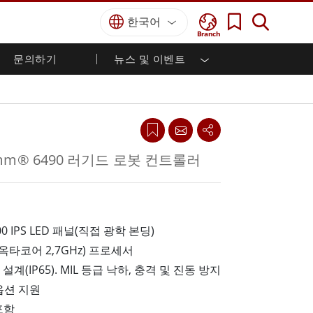
한국어
Branch
문의하기
뉴스 및 이벤트
국방 등급
HMI / 산업 자동화
경력
파트너 포털
출판물
국방부 러기드 노트북
해양
인증／준수
국방부 러기드 태블릿
방어
디펜스 울트라 러기드 태블릿
국방 패널 PC
재생 에너지
comm® 6490 러기드 로봇 컨트롤러
디펜스 디스플레이 / NVIS 디스플레이
금속 및 광산
방어 서버
지상 관제소
200 IPS LED 패널(직접 광학 본딩)
0(옥타코어 2,7GHz) 프로세서
해양 등급
설계(IP65). MIL 등급 낙하, 충격 및 진동 방지
해양 패널 PC
해양 디스플레이
G 옵션 지원
해양 임베디드 컴퓨터
포함