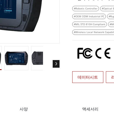
More
#Robotic Controller
#Optical 
및 가스, ATEX 등급
AI 컴퓨터
#OEM ODM Industrial PC
#Ru
 등급 러기드 태블릿
엣지 AI 모빌리티
X 등급 내구성형 핸드헬드
엣지 AI 패널 PC
#MIL STD 810H Compliant
#Mi
 등급 패널 PC
엣지 AI 컴퓨팅
#Wireless Local Network Capabil
More
데이터시트
사양
액세서리