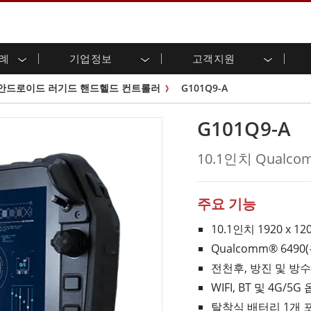
사례
기업정보
고객지원
용 디스플레이
준비
자 관계
로드 센터
레터
산업용 패널 PC 및 HMI
에너지, 화학, ATEX 제품
시민권
고객 서비스 센터
제품 변경 알림
안드로이드 러기드 핸드헬드 컨트롤러
G101Q9-A
(P-CAP)
실외 디스플레이
HMI(P-CAP 터치)
 공유
브 채널
식품 및 위생 산업
VR 엑스포
프레임
G-WIN 시리즈 /
산업용 패널 PC(P-CAP Touch)
G101Q9-A
T 및 엣지 컴퓨팅
그
창고 및 물류
IP67
산업용 패널 PC(저항막 터치)
후면 마운트
마운트
스테인리스 시리즈
형 로보틱스 시스템
헬스케어
10.1인치 Qual
ATEX 등급
P65
G-WIN 시리즈 / IP67 설계
헤비 듀티
랙 마운트
터치
ATEX 등급
바 유형 디스플레
 사례
ype-C
바 타입 패널 PC
주요 기능
이
리스 시리
엣지 AI 패널 PC
OSD 박스
10.1인치 1920 x 1
Qualcomm® 649
디드 컴퓨팅
헬스케어 등급
전천후, 방진 및 방수 
C / 방수 러기드 PC IP65
의료용 러기드 태블릿
게이트웨이
의료용 패널 PC
WIFI, BT 및 4G/5
 게이트웨이
헬스케어 디스플레이
탈착식 배터리 1개 