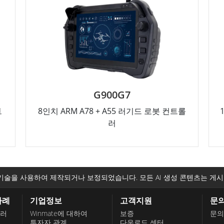
G900G7
트
8인치 ARM A78 + A55 러기드 로봇 컨트롤
러
기술을 사용하여 제작되거나 보정되었습니다. 모든 AI 생성 콘텐츠는 게시
사례
기업정보
고객지원
문
롤러
Winmate에 대하여
보증
문의
투자자 관계
다운로드 센터