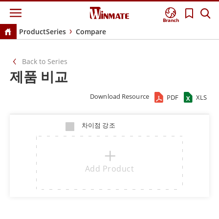
Branch
ProductSeries
Compare
Back to Series
제품 비교
Download Resource
PDF
XLS
차이점 강조
Add Product